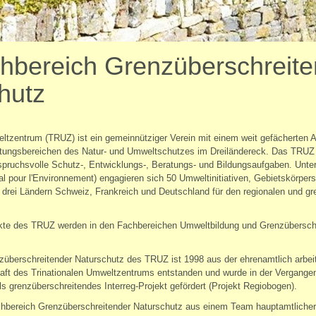
hbereich Grenzüberschreite
hutz
eltzentrum (
TRUZ
) ist ein gemeinnütziger Verein mit einem weit gefächerten
tungsbereichen des Natur- und Umweltschutzes im Dreiländereck. Das TRUZ k
nspruchsvolle Schutz-, Entwicklungs-, Beratungs- und Bildungsaufgaben. Un
l pour l'Environnement) engagieren sich 50 Umweltinitiativen, Gebietskörpers
rei Ländern Schweiz, Frankreich und Deutschland für den regionalen und gr
kte des TRUZ werden in den Fachbereichen Umweltbildung und Grenzüberschr
überschreitender Naturschutz des TRUZ ist 1998 aus der ehrenamtlich arbeit
aft des Trinationalen Umweltzentrums entstanden und wurde in der Vergangen
s grenzüberschreitendes Interreg-Projekt gefördert (Projekt Regiobogen).
hbereich Grenzüberschreitender Naturschutz aus einem Team hauptamtlicher 