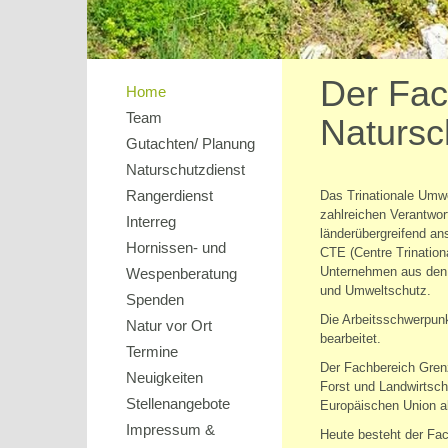
Der Fac
Home
Team
Natursc
Gutachten/ Planung
Naturschutzdienst
Rangerdienst
Das Trinationale Umw
zahlreichen Verantwor
Interreg
länderübergreifend a
Hornissen- und
CTE (Centre Trinationa
Unternehmen aus den d
Wespenberatung
und Umweltschutz.
Spenden
Die Arbeitsschwerpun
Natur vor Ort
bearbeitet.
Termine
Der Fachbereich Grenz
Neuigkeiten
Forst und Landwirtsch
Stellenangebote
Europäischen Union al
Impressum &
Heute besteht der Fac